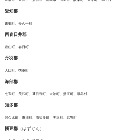
愛知郡
東郷町、長久手町
西春日井郡
豊山町、春日町
丹羽郡
大口町、扶桑町
海部郡
七宝町、美和町、甚目寺町、大治町、蟹江町、飛島村
知多郡
阿久比町、東浦町、南知多町、美浜町、武豊町
幡豆郡
（はずぐん）