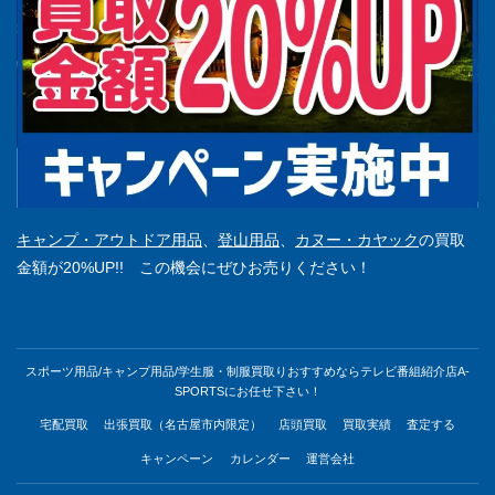
キャンプ・アウトドア用品
、
登山用品
、
カヌー・カヤック
の買取
金額が20%UP!! この機会にぜひお売りください！
スポーツ用品/キャンプ用品/学生服・制服買取りおすすめならテレビ番組紹介店A-
SPORTSにお任せ下さい！
宅配買取
出張買取（名古屋市内限定）
店頭買取
買取実績
査定する
キャンペーン
カレンダー
運営会社