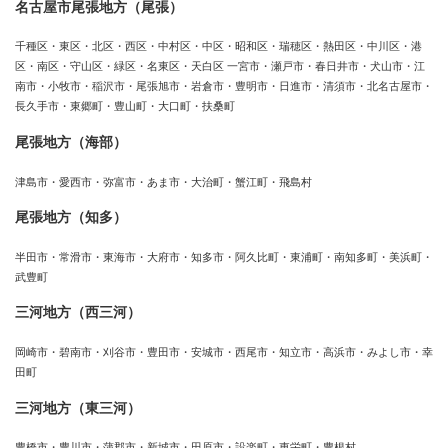
名古屋市尾張地方（尾張）
千種区・東区・北区・西区・中村区・中区・昭和区・瑞穂区・熱田区・中川区・港
区・南区・守山区・緑区・名東区・天白区 一宮市・瀬戸市・春日井市・犬山市・江
南市・小牧市・稲沢市・尾張旭市・岩倉市・豊明市・日進市・清須市・北名古屋市・
長久手市・東郷町・豊山町・大口町・扶桑町
尾張地方（海部）
津島市・愛西市・弥富市・あま市・大治町・蟹江町・飛島村
尾張地方（知多）
半田市・常滑市・東海市・大府市・知多市・阿久比町・東浦町・南知多町・美浜町・
武豊町
三河地方（西三河）
岡崎市・碧南市・刈谷市・豊田市・安城市・西尾市・知立市・高浜市・みよし市・幸
田町
三河地方（東三河）
豊橋市・豊川市・蒲郡市・新城市・田原市・設楽町・東栄町・豊根村