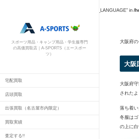
Warning
: Undefined array key "HTTP_ACCEPT_LANGUAGE" in
/h
大阪府の
スポーツ用品・キャンプ用品・学生服専門
の高価買取店｜A-SPORTS（エースポー
ツ）
大阪
宅配買取
大阪府守
されたよ
店頭買取
落ち着い
出張買取（名古屋市内限定）
冬服はゴ
買取実績
の上に白
査定する!!