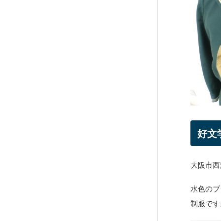
好文
大阪市西
水色のブ
制服です