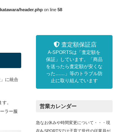
/katawara/header.php
on line
58
査定額保証店
A-SPORTSは「査定額を
保証」しています。「商品
を送ったら査定額が安くな
った……」等のトラブル防
校」に統合
止に取り組んでいます
ます。
営業カレンダー
セーラー服
急なお休みや時間変更について・・・現
在A-SPORTSでは子育て世代の従業員が