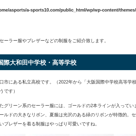
ome/asports/a-sports10.com/public_html/wp/wp-content/themes
セーラー服やブレザーなどの制服をご紹介致します。
国際大和田中学校・高等学校
口市にある私立高校です。（2022年から「大阪国際中学校高等学
うです）
たグリーン系のセーラー服には、ゴールドの2本ラインが入ってい
ールドの大きなリボン、夏服は光沢のある緑のリボンが特徴的。
いブレザーを着る制服はやっぱり可愛いですね。